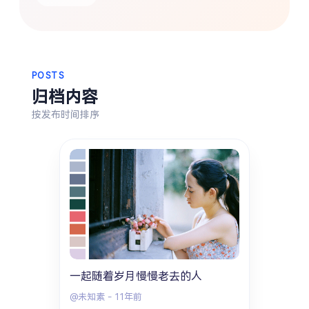
热门分类
生活
音乐
微博
故事
杂志
摄影
POSTS
归档内容
按发布时间排序
一起随着岁月慢慢老去的人
@未知素
-
11年前