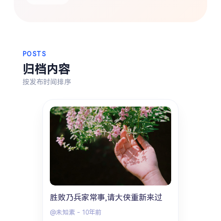
热门分类
生活
音乐
微博
故事
杂志
POSTS
摄影
归档内容
按发布时间排序
胜败乃兵家常事,请大侠重新来过
@未知素
-
10年前