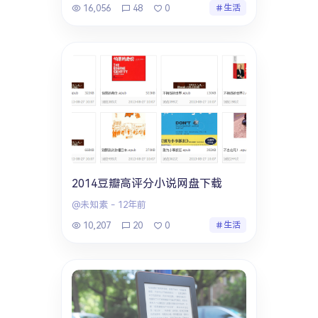
16,056
48
0
生活
2014豆瓣高评分小说网盘下载
@未知素
-
12年前
10,207
20
0
生活