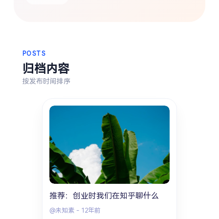
搜索
热门分类
POSTS
生活
音乐
微博
故事
杂志
归档内容
摄影
按发布时间排序
推荐：创业时我们在知乎聊什么
@未知素
-
12年前