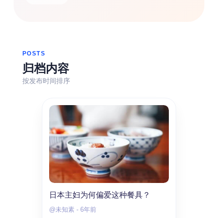
热门分类
生活
音乐
微博
故事
杂志
摄影
POSTS
归档内容
按发布时间排序
日本主妇为何偏爱这种餐具？
@未知素
-
6年前