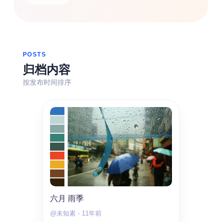
热门分类
生活
音乐
微博
故事
杂志
摄影
POSTS
归档内容
按发布时间排序
六月 雨季
@未知素
-
11年前