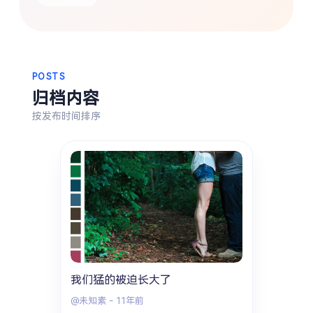
热门分类
生活
音乐
微博
故事
杂志
摄影
POSTS
归档内容
按发布时间排序
我们猛的被迫长大了
@未知素
-
11年前