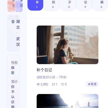
粉
0
关
0
章
刻
子
论
藏
丝
注
5
0
0
9
0
搜索
湖
北
热门分类
·
武
生活
音乐
微博
故事
杂志
汉
摄影
性别
保
补个日记
密
@树是好小孩
-
7年前
简介
2,882
1
0
生活
你
不
认
识
我，