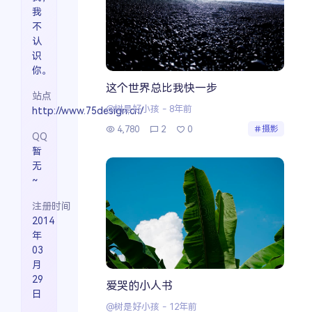
我
不
认
识
你。
这个世界总比我快一步
站点
@树是好小孩
-
8年前
http://www.75design.cn/
4,780
2
0
摄影
QQ
暂
无
~
注册时间
2014
年
03
月
29
爱哭的小人书
日
@树是好小孩
-
12年前