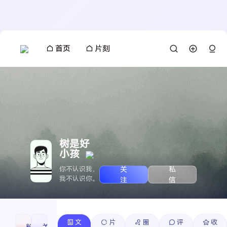
首页
片刻
树是好
小孩
关
私
你不认识我，
我不认识你。
注
信
文
片
圈
评
收