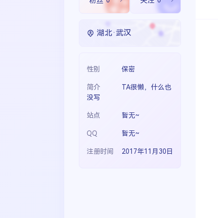
粉丝
0
关注
0
生活
音乐
微博
故事
杂志
热门分类
摄影
湖北·武汉
性别
保密
简介
TA很懒，什么也
没写
站点
暂无~
QQ
暂无~
注册时间
2017年11月30日