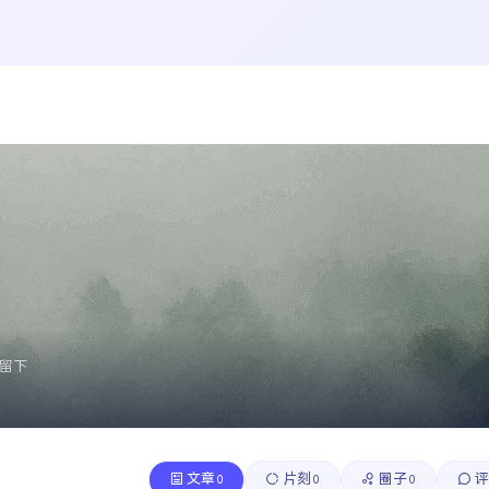
留下
文章
片刻
圈子
评
0
0
0