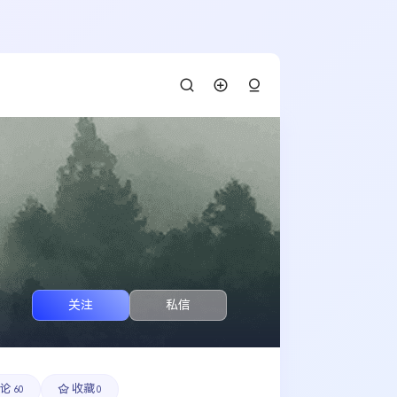
关注
私信
论
收藏
60
0