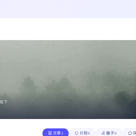
留下
文章
片刻
圈子
2
0
0