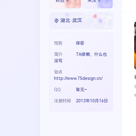
粉丝
0
关注
0
生活
音乐
微博
故事
杂志
热门分类
摄影
湖北·武汉
性别
保密
简介
TA很懒，什么也
没写
站点
http://www.75design.cn/
QQ
暂无~
注册时间
2013年10月16日