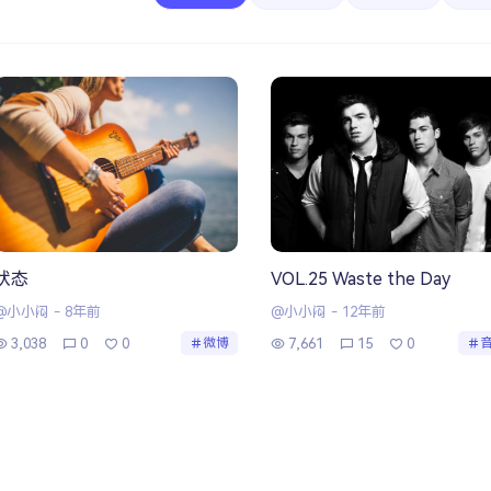
状态
VOL.25 Waste the Day
@小小闷
-
8年前
@小小闷
-
12年前
3,038
0
0
7,661
15
0
微博