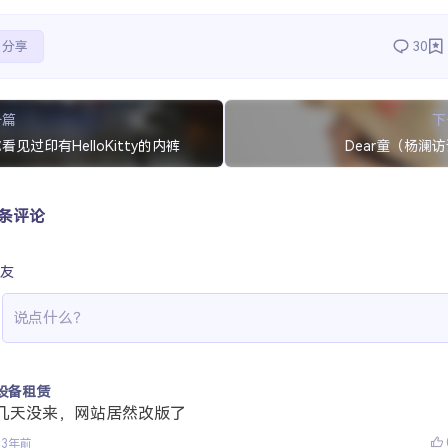
分享
30
一篇
下
看见过印有HelloKitty的内裤
Dear童（杨澜
 条评论
友
设备租赁
几天没来，网站居然改版了
13年前