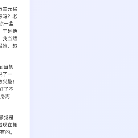
万美元买
意吗？老
你一辈
！于是他
、我当然
爱她、超
到当初
说了一
敢兴趣！
好了不
转身离
感觉是
惜现在拥
拥有的。