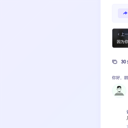
上
因为你
30
你好，
朋