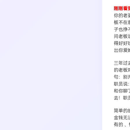
刚刚看
你的老
搜索
板不在
子也挣
问老板
生活
音乐
微博
故事
杂志
得好好
热门分类
摄影
出你爱
三年过
的老板
句：别
职员说
和你聊
去！职
简单的
金钱无
有的 