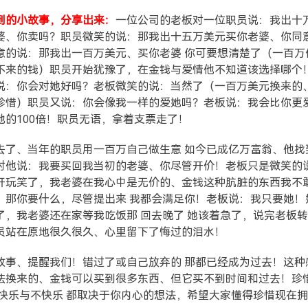
到的小故事，分享出来：
一位公司的老板对一位职员说：我出十
婆、你卖吗？职员微笑的说：那我出十五万美元买你老婆、你同
意的说：那我出一百万美元、买你老婆 你可要想清楚了（一百万
不来的钱）职员开始犹豫了，在金钱与爱情他不知道该选择哪个
说：你会对她好吗？老板微笑的说：当然了（一百万美元换来的
珍惜）职员又说：你会像我一样的爱她吗？老板说：我会比你更
她的100倍！职员无语，拿着支票走了！
去了、当年的职员用一百万自己做生意 如今已成亿万富翁、他找
对他说：我要买回我当初的老婆、你尽管开价！老板只是微笑的
开玩笑了，我老婆在我心中是无价的、金钱这种肮脏的东西我不
：那你要什么，尽管提出来 我都会满足你！老板说：我只要她！
了，我老婆还在家等我吃饭那 回去晚了 她该着急了，说完老板
员站在原地很久很久、心里留下了悔过的泪水！
故事、提醒我们！错过了或自己放弃的 那都已经成为过去！这种
法换来的、金钱可以买到很多东西、但它买不到时间和过去！珍
、快乐与不快乐 都取决于你内心的想法，希望大家懂得珍惜现在