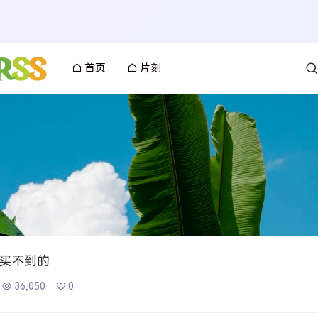
首页
片刻
买不到的
36,050
0