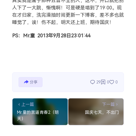
其实我是属于那种五音不全的人，这不，开口就把别
人下了一大跳，惭愧啊！可是硬是唱到了19:00。现
在才归家，洗完澡抽时间更新一下博客，差不多也就
睡觉了，诶！伤不起，明天还上班，期待国庆！
PS：Mr.童 2013年9月28日23:01:44
分享
29
0
0
上一篇
下一篇
Mr.童的苦逼青春2（明
国庆七天，不出门
天）