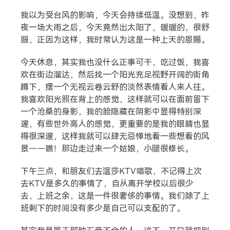
我以为受台风的影响，今天会持续低温。没想到，昨
夜一场大雨之后，今天竟然出太阳了，暖暖的，很舒
服，正因为这样，我时常认为这是一种上天的恩赐。
今天休息，其实我也没什么正事可干，吃过饭，我喜
欢在街边溜达，然后找一个阳光充足视野开阔的街角
蹲下，摆一个无视云卷云舒的淡然表情看人来人往。
我喜欢阳光照在背上的感觉，这样就可以在面前留下
一个沧桑的身影，我的脸隐藏在阴影中显得特别深
邃，有些世外高人的感觉，更重要的是我的眼睛也显
得很深邃，这样我就可以肆无忌惮地看一些想看的风
搜索
景——瞧！那边走过来一个姑娘，小腿很修长。
下午三点，和朋友们去温莎KTV唱歌，不记得上次
热门分类
去KTV是多久的事情了，自从离开学校以后很少
去，上班之余，这是一件很奢侈的事情。我们除了上
生活
音乐
微博
故事
杂志
班剩下的时间没有多少是自己可以支配的了。
摄影