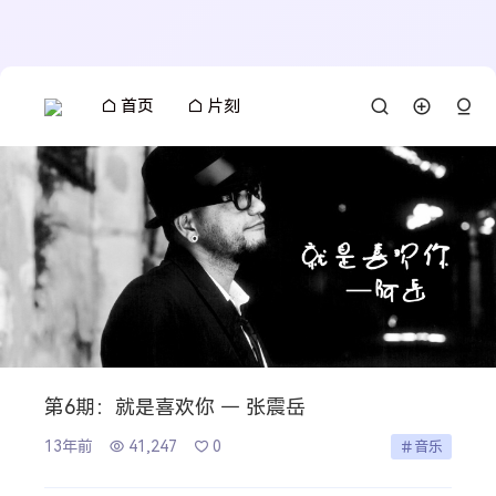
首页
片刻
第6期：就是喜欢你 — 张震岳
13年前
41,247
0
音乐