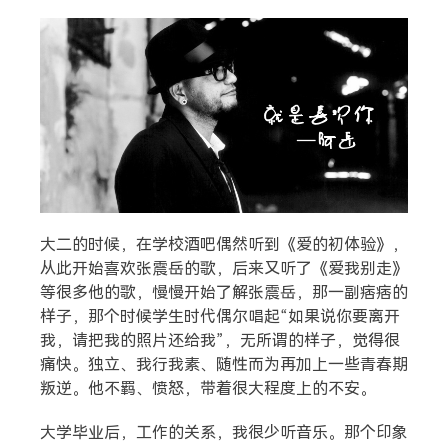
搜索
热门分类
生活
音乐
微博
故事
杂志
摄影
大二的时候，在学校酒吧偶然听到《爱的初体验》，
从此开始喜欢张震岳的歌，后来又听了《爱我别走》
等很多他的歌，慢慢开始了解张震岳，那一副痞痞的
样子，那个时候学生时代偶尔唱起“如果说你要离开
我，请把我的照片还给我”，无所谓的样子，觉得很
痛快。独立、我行我素、随性而为再加上一些青春期
叛逆。他不羁、愤怒，带着很大程度上的不安。
大学毕业后，工作的关系，我很少听音乐。那个印象