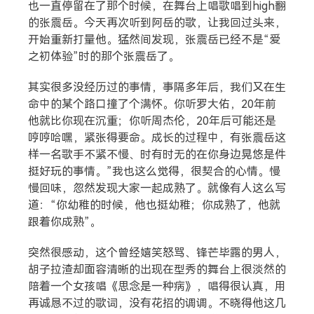
也一直停留在了那个时候，在舞台上唱歌唱到high翻
的张震岳。今天再次听到阿岳的歌，让我回过头来，
开始重新打量他。猛然间发现，张震岳已经不是“爱
之初体验”时的那个张震岳了。
其实很多没经历过的事情，事隔多年后，我们又在生
命中的某个路口撞了个满怀。你听罗大佑，20年前
他就比你现在沉重；你听周杰伦，20年后可能还是
哼哼哈嘿，紧张得要命。成长的过程中，有张震岳这
样一名歌手不紧不慢、时有时无的在你身边晃悠是件
挺好玩的事情。”我也这么觉得，很契合的心情。慢
慢回味，忽然发现大家一起成熟了。就像有人这么写
道：“你幼稚的时候，他也挺幼稚；你成熟了，他就
跟着你成熟”。
突然很感动，这个曾经嬉笑怒骂、锋芒毕露的男人，
胡子拉渣却面容清晰的出现在型秀的舞台上很淡然的
陪着一个女孩唱《思念是一种病》，唱得很认真，用
再诚恳不过的歌词，没有花招的调调。不晓得他这几