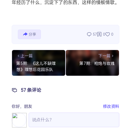
年经历了什么，沉淀下了的东西，这样的慢板情歌。
分享
57
0
0
上一篇
下一篇
第5期：《这儿不缺理
第7期：枪炮与玫瑰
想》理想后花园乐队
57 条评论
你好，
朋友
修改资料