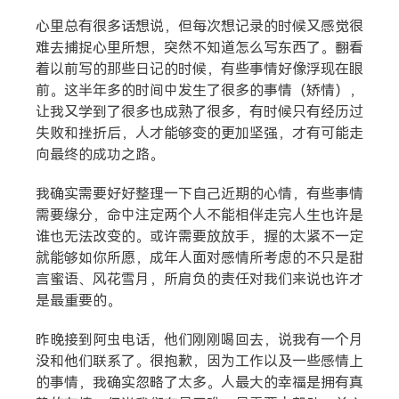
心里总有很多话想说，但每次想记录的时候又感觉很
难去捕捉心里所想，突然不知道怎么写东西了。翻看
着以前写的那些日记的时候，有些事情好像浮现在眼
前。这半年多的时间中发生了很多的事情（矫情），
让我又学到了很多也成熟了很多，有时候只有经历过
失败和挫折后，人才能够变的更加坚强，才有可能走
向最终的成功之路。
搜索
我确实需要好好整理一下自己近期的心情，有些事情
需要缘分，命中注定两个人不能相伴走完人生也许是
谁也无法改变的。或许需要放放手，握的太紧不一定
热门分类
就能够如你所愿，成年人面对感情所考虑的不只是甜
言蜜语、风花雪月，所肩负的责任对我们来说也许才
生活
音乐
微博
故事
杂志
是最重要的。
摄影
昨晚接到阿虫电话，他们刚刚喝回去，说我有一个月
没和他们联系了。很抱歉，因为工作以及一些感情上
的事情，我确实忽略了太多。人最大的幸福是拥有真