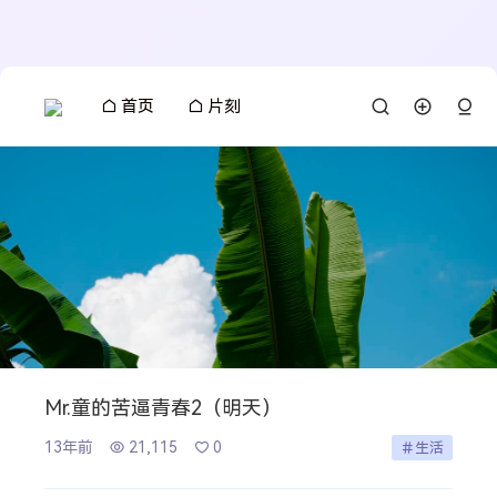
首页
片刻
Mr.童的苦逼青春2（明天）
13年前
21,115
0
生活