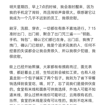
明天星期四，早上7点的时候，我会准时醒来，因为
我的手机定了闹铃，而且闹铃声音很大。很感谢它让
我成为一个几乎不迟到的员工，我很欣慰。
刷牙、洗脸、穿衣，一切都在有条不紊地进行。7:15
搜索
准时出门，出门前，默念了出门咒三遍——“钥匙、
手机、钱包”，确认它们都已在身。出门后，我拽了
拽门，确认门已锁好。我是个追求完美的人，任何不
热门分类
经意的失误都会让我自责很久，所以我很少犯错，我
很欣慰。
生活
音乐
微博
故事
杂志
摄影
街上已经开始熙攘，大家都匆匆擦肩而过，面无表
情，都赶着去上班，生怕迟到会被扣工资。也有人径
直走到一个包子铺买了两个包子。我则为了省下早餐
钱选择到食堂吃，哦，对了，忘了说我们是提供伙食
的。食堂有米线和面条可供我选择，外地人可能不知
道米线，那么过桥米线你可能听过，云南很有名的，
当然，食堂的米线是没有可比性的。我则不吃米线，