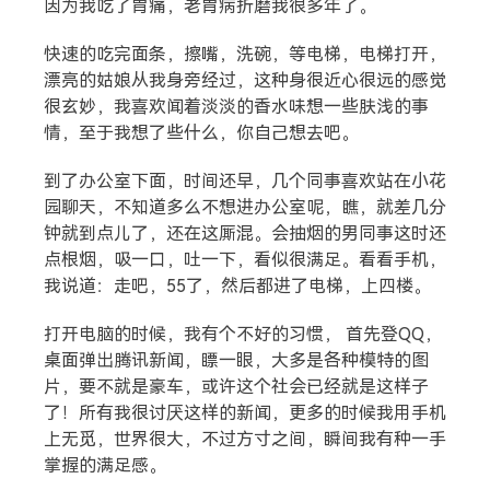
因为我吃了胃痛，老胃病折磨我很多年了。
快速的吃完面条，擦嘴，洗碗，等电梯，电梯打开，
漂亮的姑娘从我身旁经过，这种身很近心很远的感觉
很玄妙，我喜欢闻着淡淡的香水味想一些肤浅的事
情，至于我想了些什么，你自己想去吧。
到了办公室下面，时间还早，几个同事喜欢站在小花
园聊天，不知道多么不想进办公室呢，瞧，就差几分
钟就到点儿了，还在这厮混。会抽烟的男同事这时还
点根烟，吸一口，吐一下，看似很满足。看看手机，
我说道：走吧，55了，然后都进了电梯，上四楼。
打开电脑的时候，我有个不好的习惯， 首先登QQ，
桌面弹出腾讯新闻，瞟一眼，大多是各种模特的图
片，要不就是豪车，或许这个社会已经就是这样子
了！所有我很讨厌这样的新闻，更多的时候我用手机
上无觅，世界很大，不过方寸之间，瞬间我有种一手
掌握的满足感。