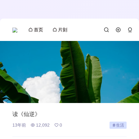
首页
片刻
读《仙逆》
13年前
12,092
0
生活