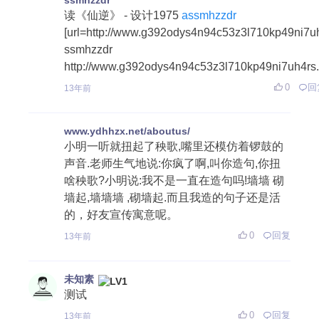
ssmhzzdr
读《仙逆》 - 设计1975
assmhzzdr
[url=http://www.g392odys4n94c53z3l710kp49ni7uh4
ssmhzzdr
http://www.g392odys4n94c53z3l710kp49ni7uh4rs.
0
回
13年前
www.ydhhzx.net/aboutus/
小明一听就扭起了秧歌,嘴里还模仿着锣鼓的
声音.老师生气地说:你疯了啊,叫你造句,你扭
啥秧歌?小明说:我不是一直在造句吗!墙墙 砌
墙起,墙墙墙 ,砌墙起.而且我造的句子还是活
的，好友宣传寓意呢。
0
回复
13年前
未知素
测试
0
回复
13年前