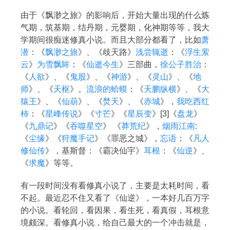
由于《飘渺之旅》的影响后，开始大量出现的什么炼
气期，筑基期，结丹期，元婴期，化神期等等，我大
学期间很痴迷修真小说。而且大部分都看了，比如
萧
潜
：《
飘渺之旅
》、《歧天路》
浅尝辄逝
：《
浮生萦
云
》
为雪飘眸
：《
仙逝今生
》三部曲，
徐公子胜治
：
《
人欲
》、《
鬼股
》、《
神游
》、《
灵山
》、《
地
师
》、《
天枢
》。
流浪的蛤蟆
：《
天鹏纵横
》、《
大
猿王
》、《
仙葫
》、《
焚天
》、《
赤城
》，
我吃西红
柿
：《
星峰传说
》《
寸芒
》《
星辰变
》[3]
《
盘龙
》
搜索
《
九鼎记
》《
吞噬星空
》 《
莽荒纪
》，
烟雨江南
:
《
尘缘
》《
狩魔手记
》《罪恶之城》，
忘语
：《
凡人
修仙传
》，基斯督：《霸决仙宇》
耳根
：《
仙逆
》、
热门分类
《
求魔
》等等。
生活
音乐
微博
故事
杂志
有一段时间没有看修真小说了，主要是太耗时间，看
不起。最近忍不住又看了《仙逆》，一本好几百万字
摄影
的小说。看轮回，看因果，看生死，看真假，耳根意
境颇深。看修真小说，给自己最大的一个冲击就是，