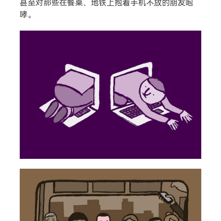
甚至对那些在餐桌、地铁上抱着手机不放的朋友咆
哮。
搜索
热门分类
生活
音乐
微博
故事
杂志
摄影