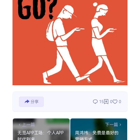
分享
15
0
0
上一篇
下一篇
无觅APP工场：个人APP
周鸿祎：免费是最好的
时代到来
营销方式