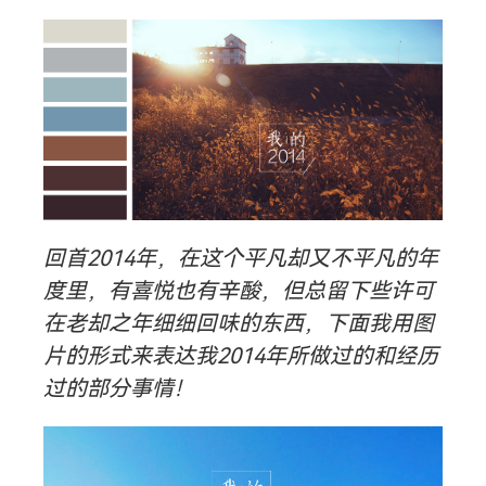
回首2014年，在这个平凡却又不平凡的年
度里，有喜悦也有辛酸，但总留下些许可
在老却之年细细回味的东西，下面我用图
搜索
片的形式来表达我2014年所做过的和经历
过的部分事情！
热门分类
生活
音乐
微博
故事
杂志