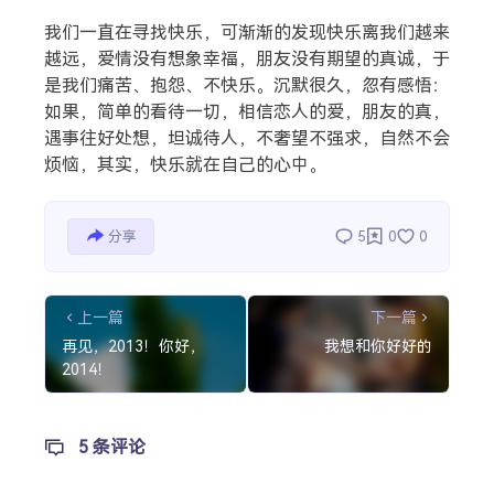
搜索
我们一直在寻找快乐，可渐渐的发现快乐离我们越来
越远，爱情没有想象幸福，朋友没有期望的真诚，于
是我们痛苦、抱怨、不快乐。沉默很久，忽有感悟：
热门分类
如果，简单的看待一切，相信恋人的爱，朋友的真，
遇事往好处想，坦诚待人，不奢望不强求，自然不会
生活
音乐
微博
故事
杂志
烦恼，其实，快乐就在自己的心中。
摄影
分享
5
0
0
上一篇
下一篇
再见，2013！你好，
我想和你好好的
2014！
5 条评论