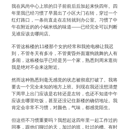
我在风尚中心上班的日子前前后后加起来快四年。四
年里我已经习惯了早晨出了小区大门右转，穿过一个
热门分类
红灯路口，一条街直走在左转就到办公室。习惯了中
午在附近的的小锅米线的味道——已经完全可以判断
生活
音乐
微博
故事
杂志
见谁应该去哪间店。
摄影
不管这栋楼的11楼那个女的经常和我抢电梯让我迟
到，不管冬天有多冷，不管黄昏外面遛狗跳舞的人有
多闹，这栋楼似乎已经是另一个家，熟悉到周末逛街
我是绝对不会来这附近。
然而这种熟悉到毫无感觉的状态被彻底打破了。我将
要去一个完全未知的地方上班。到现在我还没想清楚
下周早上出门应该是右转还是左转，也还不知道中午
应该去哪里吃饭，甚至还没记住新楼的确切地址。我
肯定会非常不习惯，对颜色，气味，都感觉陌生。
但这些不习惯重要吗？我想起这四年里一起工作过的
同事，跟他们聊过的天，加过的班，吐过的槽。有时