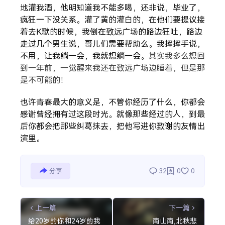
地灌我酒，他明知道我不能多喝，还非说，毕业了，
疯狂一下没关系。灌了黄的灌白的，在他们要提议接
着去K歌的时候，我倒在致远广场的路边狂吐，路边
走过几个男生说，哥儿们需要帮助么。我挥挥手说，
不用，让我躺一会，我就想躺一会。
其实我多么想回
到一年前，一觉醒来我还在致远广场边睡着，但是那
是不可能的！
也许青春最大的意义是，不管你经历了什么，你都会
感谢曾经拥有过这段时光。就像那些经过的人，到最
后你都会把那些纠葛抹去，把他写进你致谢的友情出
演里。
分享
32
0
0
上一篇
下一篇
给20岁的你和24岁的我
南山南,北秋悲