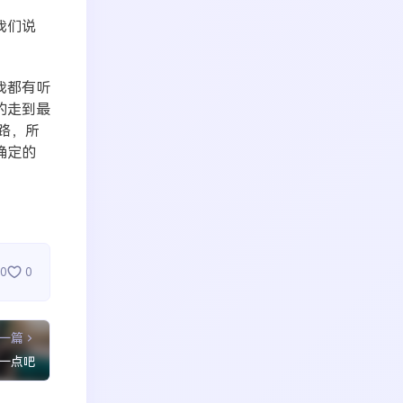
我们说
我都有听
的走到最
路，所
确定的
。
0
0
一篇
一点吧