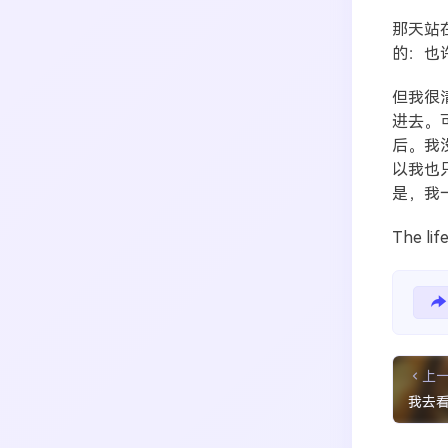
那天站
的：也
但我很
进去。
后。我
以我也
是，我
The li
搜索
生活
音乐
微博
故事
杂志
上
热门分类
我去
摄影