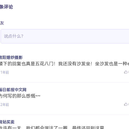
 条评论
友
信阳婚纱摄影
楼下的回复也真是五花八门！我还没有沙发坐！坐沙发也是一种
11年前
每日邮报中文网
为何写的那么感慨~~
12年前
网站买卖
也许有一天，我们都会溜达了一圈，最终还回到这里。