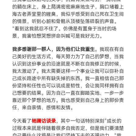
的躺在床上，身上爬满密密麻麻地虫子，胸口堵着上
海古老弄堂里的腥臭，我似乎感受到自己死在卫生间
的情景，听到心脏和骨骼从顶楼坠落碎裂的声音。
“看到这我就忍不住了。仿佛是有置身于当时的场
景，我害怕想哭想拼命叫喊可是我好无力。
我多感谢那一群人，因为他们让我重生
。我现在有自
己美好的生活方式，每天努力为了自己的梦想，当我
认识到这份事业的沿途就是不断在自我修正的时候，
我太激动了。我太需要这样一个事业让我可以弥补自
己成长路途中所有缺失掉的东西。我一直相信自己那
份坚持和任性也可以说成是韧性，会让我同样拥有自
己想要的结果。因为自己一直在脚踏实地、一步一步
搜索
靠近那个梦想的地方。我也感受到自己身上的那份责
任，来自亲情、感情和友情。
热门分类
今天看了
杨澜访谈录
，其中一句话特别深刻”成长的
过程本来就是伴随着很多自我否定，但是我们要清楚
生活
音乐
微博
故事
杂志
自己要什么这将是让我们坚持下去的不竭动力。“我