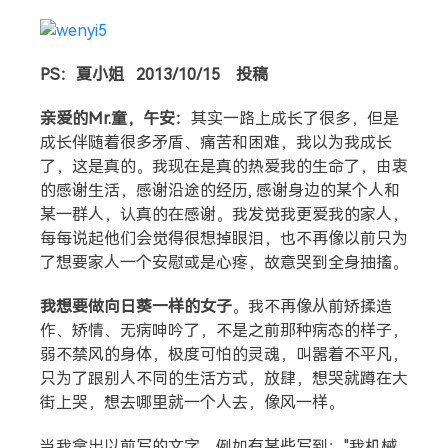
PS：夏小姐
2013/10/15 投稿
亲爱的Mr.童，午安：
其实一路上成长了很多，但是
成长伴随着很多矛盾、痛苦和困难，我以为我成长
了，这是真的。我现在是真的热爱我的生命了，由衷
的感谢生活，感谢沿途的经历, 感谢身边的某个人和
某一群人，认真的在感谢。我发觉我更爱我的家人，
每每说起他们会觉得很想掉眼泪，也不再像以前只为
了想要家人一个安慰或是心疼，故意哭到全身抽搐。
我想要做向日葵一样的女子
。我不再像从前矫揉造
作、矫情、无病呻吟了，不是之前那种病态的样子，
弱不禁风的身体，极度可怕的灵魂，叫嚣着不平凡，
只为了跟别人不同的生活方式，放肆，想哭就蹲在大
街上哭，想去哪里就一个人去，像风一样。
当我拿出以前写的文字，例如有某些写到："我机械