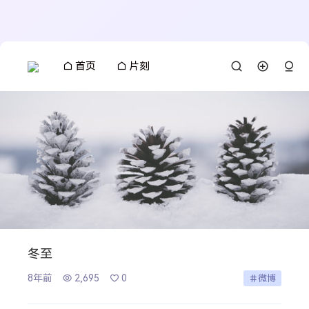
首页
片刻
冬至
8年前
2,695
0
微博
搜索