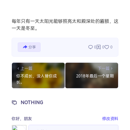
热门分类
每年只有一天太阳光能够照亮太和殿深处的匾额，这
生活
音乐
微博
故事
杂志
一天是冬至。
摄影
分享
0
0
0
上一篇
下一篇
你不成长，没人替你成
2018年最后一个星期
长。
NOTHING
你好，
朋友
修改资料