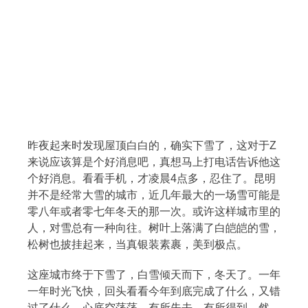
昨夜起来时发现屋顶白白的，确实下雪了，这对于Z
来说应该算是个好消息吧，真想马上打电话告诉他这
个好消息。看看手机，才凌晨4点多，忍住了。昆明
并不是经常大雪的城市，近几年最大的一场雪可能是
零八年或者零七年冬天的那一次。或许这样城市里的
人，对雪总有一种向往。树叶上落满了白皑皑的雪，
松树也披挂起来，当真银装素裹，美到极点。
这座城市终于下雪了，白雪倾天而下，冬天了。一年
一年时光飞快，回头看看今年到底完成了什么，又错
过了什么，心底空荡荡。有所失去，有所得到。然