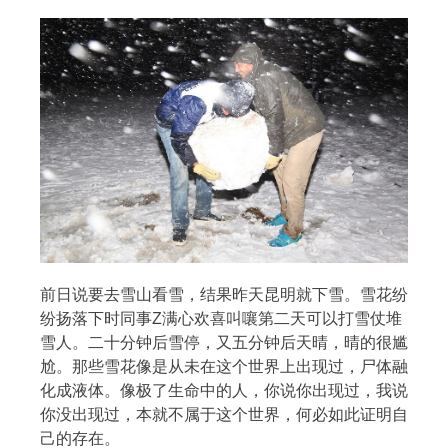
搜索
热门分类
前日说要去雪山看雪，结果昨天昆明就下雪。雪花纷
生活
音乐
微博
故事
杂志
纷扬落下时同事Z满心欢喜叫嚷第二天可以打雪仗堆
摄影
雪人。二十分钟后雪停，又五分钟后天晴，晴的很尴
尬。那些雪花像是从未在这个世界上出现过，尸体融
化成液体。
像极了生命中的人，你说你出现过，我说
你没出现过，本就不属于这个世界，何必如此证明自
己的存在。