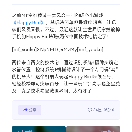
搜索
之前Mr.童推荐过一款风靡一时的虐心小游戏
《Flappy Bird》
，其玩法简单但是难度超高，让玩
家们又爱又恨。不过，最近这款让全世界玩家抽筋摔
热门分类
手机的Flappy Bird却被两位中国技术宅搞定了！
生活
音乐
微博
故事
杂志
[mf_youku]XNjc2MTQ4MzMy[/mf_youku]
摄影
两位来自西安的技术宅，通过识别系统+摄像头确定
水管位置，控制系统+机械臂设计了一个专门玩“鸟”
的机器人！这个机器人玩起Flappy Bird来很在行，
轻轻松松即可突破百分，让一些玩“鸟”高手也望尘莫
及。真是技术宅拯救世界啊，太有才了！
分享
34
0
0
上一篇
下一篇