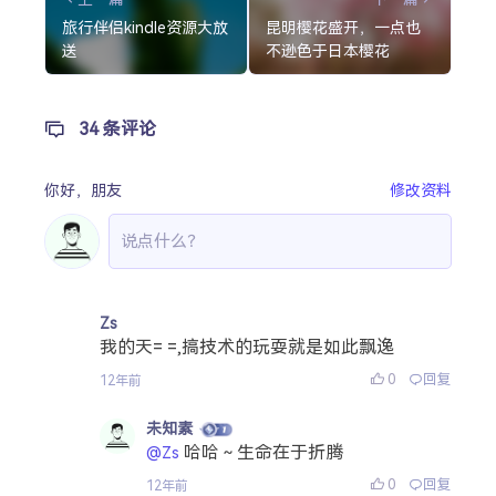
旅行伴侣kindle资源大放
昆明樱花盛开，一点也
送
不逊色于日本樱花
34 条评论
你好，
朋友
修改资料
Zs
我的天= =,搞技术的玩耍就是如此飘逸
0
回复
12年前
未知素
哈哈～生命在于折腾
@Zs
0
回复
12年前