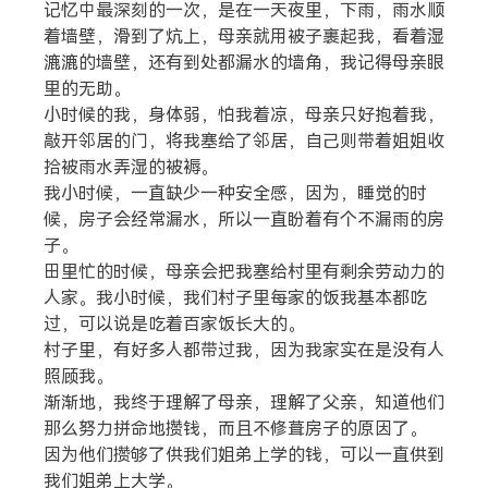
记忆中最深刻的一次，是在一天夜里，下雨，雨水顺
着墙壁，滑到了炕上，母亲就用被子裹起我，看着湿
漉漉的墙壁，还有到处都漏水的墙角，我记得母亲眼
里的无助。
小时候的我，身体弱，怕我着凉，母亲只好抱着我，
敲开邻居的门，将我塞给了邻居，自己则带着姐姐收
拾被雨水弄湿的被褥。
我小时候，一直缺少一种安全感，因为，睡觉的时
候，房子会经常漏水，所以一直盼着有个不漏雨的房
子。
田里忙的时候，母亲会把我塞给村里有剩余劳动力的
人家。我小时候，我们村子里每家的饭我基本都吃
过，可以说是吃着百家饭长大的。
村子里，有好多人都带过我，因为我家实在是没有人
照顾我。
渐渐地，我终于理解了母亲，理解了父亲，知道他们
那么努力拼命地攒钱，而且不修葺房子的原因了。
因为他们攒够了供我们姐弟上学的钱，可以一直供到
我们姐弟上大学。