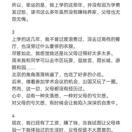
所以，幸运的是，我上学的这些年，并没有因为学费
发过愁，读书这么多年虽然没有赚钱养家，父母也无
怨无悔。
3
上学的这几年，我不曾过度浪费过，没去过高档的餐
厅，也没穿过什么奢侈的衣服。
尽管如此，我感觉我还是比父母过得好太多太多。
周末我和同学可以去市区玩耍，逛故宫、爬长城、游
颐和园……
北京的角角落落转遍了，也吃了好多的小吃。
后来，借着参加学术会议的机会，出国又玩了一圈。
然而，这一切，父母都没有经历过。
心中，总有一种失落感，一种对父母的亏欠感。
对父母的亏欠感，有时候会让我陷入深深的自责中。
4
现在，我已经有了工资，赚了钱，当我试图让父母体
验一下我体验过的生活时，父母却是不大愿意的。