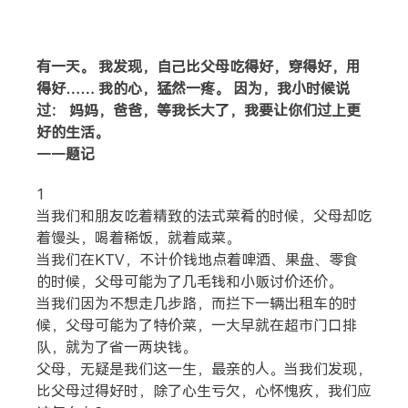
有一天。 我发现，自己比父母吃得好，穿得好，用
得好…… 我的心，猛然一疼。 因为，我小时候说
过： 妈妈，爸爸，等我长大了，我要让你们过上更
好的生活。
——题记
1
当我们和朋友吃着精致的法式菜肴的时候，父母却吃
搜索
着馒头，喝着稀饭，就着咸菜。
当我们在KTV，不计价钱地点着啤酒、果盘、零食
的时候，父母可能为了几毛钱和小贩讨价还价。
热门分类
当我们因为不想走几步路，而拦下一辆出租车的时
候，父母可能为了特价菜，一大早就在超市门口排
生活
音乐
微博
故事
杂志
队，就为了省一两块钱。
摄影
父母，无疑是我们这一生，最亲的人。当我们发现，
比父母过得好时，除了心生亏欠，心怀愧疚，我们应