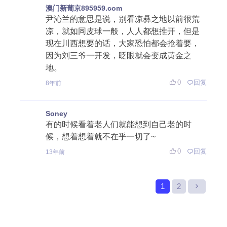
澳门新葡京895959.com
尹沁兰的意思是说，别看凉彝之地以前很荒
凉，就如同皮球一般，人人都想推开，但是
现在川西想要的话，大家恐怕都会抢着要，
因为刘三爷一开发，眨眼就会变成黄金之
地。
0
回复
8年前
Soney
有的时候看着老人们就能想到自己老的时
候，想着想着就不在乎一切了~
0
回复
13年前
1
2