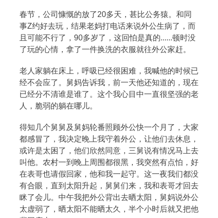
春节，公司慷慨的放了20多天，甚比公务猿。和同
事Z约好去玩，结果老妈打电话来说外公生病了，而
且可能不行了，90多岁了，这回怕是真的......顿时没
搜索
了玩的心情，拿了一件换洗的衣服就往外公家赶。
老人家躺在床上，呼吸已经很困难，我喊他的时候已
热门分类
经不会应了。舅妈告诉我，前一天他还知道的，现在
已经分不清谁是谁了。这个我心目中一直很坚强的老
生活
音乐
微博
故事
杂志
人，脆弱的躺在哪儿。
摄影
得知几个舅舅及舅妈轮番照顾外公快一个月了，大家
都感冒了，我决定晚上我守着外公，让他们去休息，
或许是太困了，他们欣然同意，三舅说有情况马上去
叫他。农村一到晚上周围都很黑，我突然有点怕，好
在表哥也请假回家，他和我一起守。这一夜我们都没
有合眼，直到太阳升起，舅舅们来，我和表哥才回去
眯了会儿。中午我把外公背出去晒太阳，舅妈说外公
太虚弱了，晒太阳不能晒太久，半个小时后就又把他