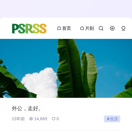
首页
片刻
外公，走好。
13年前
14,669
0
生活