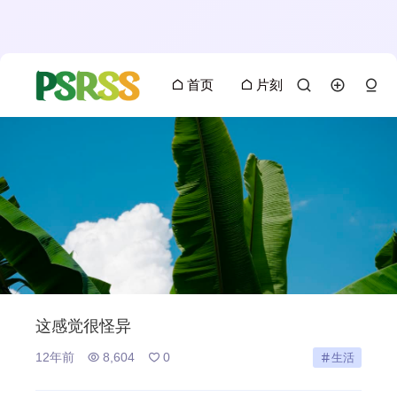
首页
片刻
这感觉很怪异
12年前
8,604
0
生活