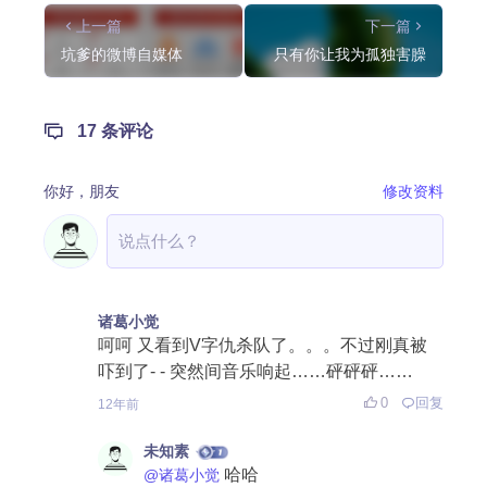
上一篇
下一篇
坑爹的微博自媒体
只有你让我为孤独害臊
17 条评论
你好，
朋友
修改资料
诸葛小觉
呵呵 又看到V字仇杀队了。。。不过刚真被
吓到了- - 突然间音乐响起……砰砰砰……
0
回复
12年前
未知素
哈哈
@诸葛小觉