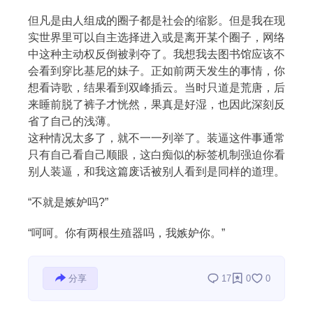
但凡是由人组成的圈子都是社会的缩影。但是我在现
实世界里可以自主选择进入或是离开某个圈子，网络
中这种主动权反倒被剥夺了。我想我去图书馆应该不
会看到穿比基尼的妹子。正如前两天发生的事情，你
想看诗歌，结果看到双峰插云。当时只道是荒唐，后
来睡前脱了裤子才恍然，果真是好湿，也因此深刻反
搜索
省了自己的浅薄。
这种情况太多了，就不一一列举了。装逼这件事通常
只有自己看自己顺眼，这白痴似的标签机制强迫你看
热门分类
别人装逼，和我这篇废话被别人看到是同样的道理。
生活
音乐
微博
故事
杂志
“不就是嫉妒吗?”
摄影
“呵呵。你有两根生殖器吗，我嫉妒你。”
分享
17
0
0