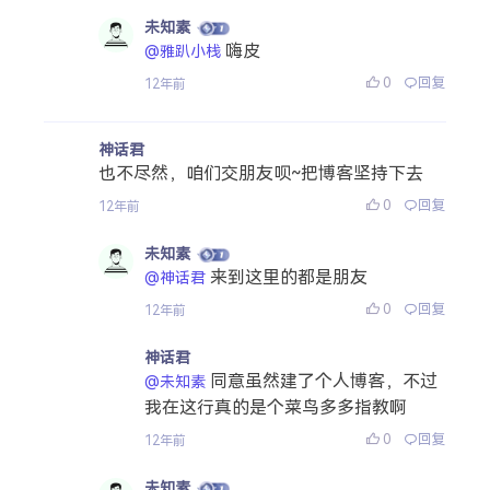
未知素
嗨皮
@雅趴小栈
0
回复
12年前
神话君
也不尽然，咱们交朋友呗~把博客坚持下去
0
回复
12年前
未知素
来到这里的都是朋友
@神话君
0
回复
12年前
神话君
同意虽然建了个人博客，不过
@未知素
我在这行真的是个菜鸟多多指教啊
0
回复
12年前
未知素