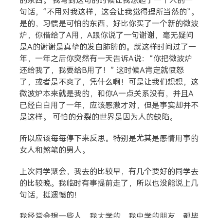
的东西。 我写到这句的时候让我想起了一个人的一
搜索
句话，“不用对我这样，这会让我觉得理所当然的”。
是的，习惯是可怕的东西，好比你买了一个新的微波
炉，你借给了A用，A跟你说了一句谢谢，毫无疑问
热门分类
是A的谢谢是真挚的发自肺腑的。就这样时间过了一
年，一年之后你突然有一天告诉A说：“你把微波炉
生活
音乐
微博
故事
杂志
还给我了，我要给B用了！” 这时候A肯定就愤怒
了，或者是不爽了，凭什么啊！可是让我们想想，这
摄影
微波炉本来就是我的，和你A一点关系没有，并且A
已经白白用了一年，应该感激才对，但是事实却并不
是这样。 可怕的分裂的世界是因为人的缺陷。
所以应该每每停下来反思。特别是尤其是感情用事的
女人和煞笔的男人。
上次同学聚会，我去的比较早，有几个要好的同学去
的比较晚。我临时有事提前走了，所以也没能说上几
句话，挺遗憾的！
我经常会想一些人，我大学的，我中学的朋友，都毕