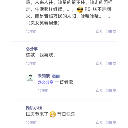
嘛，人来人往，该留的留不住，该走的照样
走，生活照样继续。。。
P.S. 朕不是烟
火，而是普照万民的太阳，哈哈哈哈。。。
（岚女笑着飘走）
0
回复
12年前
必分享
这歌，我喜欢。
0
回复
12年前
未知素
一首老歌
@必分享
0
回复
12年前
雅趴小栈
国庆节来了
节日快乐
0
回复
12年前