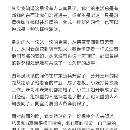
其实我知道这里没有人认真看了，我们的生活总是有
新鲜的东西让我们沉迷进去，或者不是沉迷，只是习
惯性抛弃掉以往习惯的，养成一种新的习惯，也可以
搜索
说成是一种选择性淘汰。
身边的人一轮又一轮的更替，从亲密无间到杳无音
热门分类
讯，从同看烟花到隔岸观火。我像偷窥者一样关注着
他们签名的变幻，从来没有再说一声“嗨”。那些曾经
生活
音乐
微博
故事
杂志
的朝夕相处患难与共成了一段久远的故事。
摄影
四年没联系的阿伟在广东当兵升官了，分开三年的阿
龙从继承了他老爸的产业，成了老板。小妖打算换新
工作。表哥和表妹们都结婚了。小兰工姐升职成了部
门经理。组织里的人继续着走了散了。论坛里的人不
知去向了。同室而居的人各奔前程了。
面对前面的路，我突然迷茫了，好想找个人去倾述，
结果和Li夏闹得很不愉快。和Li夏吵完架，自己真的