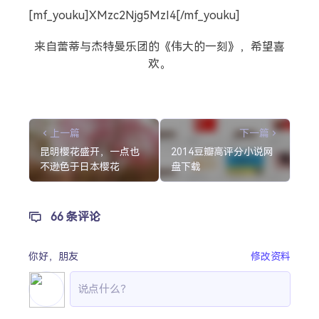
[mf_youku]XMzc2Njg5MzI4[/mf_youku]
来自蕾蒂与杰特曼乐团的《伟大的一刻》，希望喜
欢。
上一篇
下一篇
昆明樱花盛开，一点也
2014豆瓣高评分小说网
不逊色于日本樱花
盘下载
66 条评论
你好，
朋友
修改资料