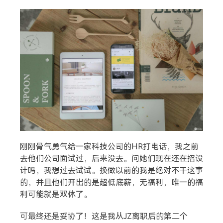
刚刚骨气勇气给一家科技公司的HR打电话，我之前
搜索
去他们公司面试过，后来没去。问她们现在还在招设
计吗，我想过去试试。换做以前的我是绝对不干这事
的，并且他们开出的是超低底薪，无福利，唯一的福
热门分类
利可能就是双休了。
生活
音乐
微博
故事
杂志
可最终还是妥协了！这是我从JZ离职后的第二个
摄影