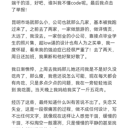
端干的活，好吧，谁叫我不懂code呢。最后我点击
了举报！
昆明市场就那么小，公司也就那么几家，基本被我跑
过来了。之前去了两家，一家做旅游的，做详情页，
太远了，我没去。一家创业的小公司，靠接点毕业学
生的照片集，超low逼的设计也有人为之买单，我一
度怀疑，看来我的强迫症已经很严重了！去了两天，
周日还加班，我果断和他好聚好散了。
我日渐憔悴，上周去我妈那儿她还问我是不是好久没
吃肉了，那么瘦，我爸还说怎么可能，现在每天都会
有肉吃，只是多点少点的问题，我在一旁轻轻地说
到:我吃面。当天晚上我妈给我买了一斤五花肉。
经历了这些，最终知道什么叫有苦说不出了。失恋又
失业，这是一段很痛苦的过程，做不成任何设计，写
不出任何文字，就像现在这样让人感觉干涸，缓慢的
干涸，不似掏空一般凛冽，只是慢慢的平静的甚至找