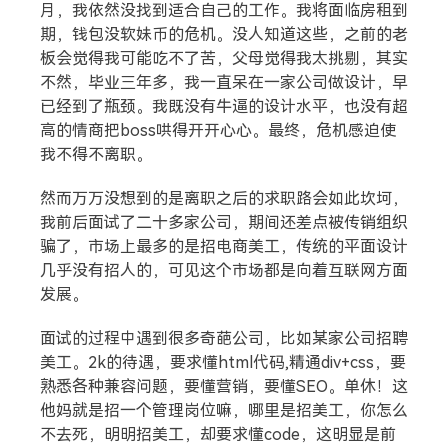
月，我依然没找到适合自己的工作。我将面临房租到
期，钱包没软妹币的危机。没人知道这些，之前的老
板会觉得我可能吃不了苦，父母觉得我太挑剔，其实
不然，毕业三年多，我一直呆在一家公司做设计，早
已经到了瓶颈。我既没有牛逼的设计水平，也没有超
高的情商把boss哄得开开心心。最终，危机感迫使
我不得不离职。
然而万万没想到的是离职之后的求职路会如此坎坷，
我前后面试了二十多家公司，期间还差点被传销组织
骗了，市场上最多的是招电商美工，传统的平面设计
几乎没有招人的，可见这个市场都是向着互联网方面
发展。
面试的过程中遇到很多奇葩公司，比如某家公司招聘
美工。2k的待遇，要求懂html代码,精通div+css，要
熟悉各种兼容问题，要懂营销，要懂SEO。单休！这
他妈就是招一个管理岗位嘛，哪里是招美工，你怎么
不去死，明明招美工，却要求懂code，这明显是前