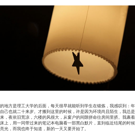
的地方是理工大学的后面，每天很早就能听到学生在锻炼，我感叹到：年
自己也就二十来岁。才搬到这里的时候，许是因为环境尚且陌生，我总是
来，夜依旧荒凉，六楼的风很大，从窗户的间隙拼命往房间里挤。我裹着
床上，用一同带过来的笔记本电脑看一部黑白默片，直到临近结尾的时候
亮光，而我也终于知道，新的一天又要开始了。