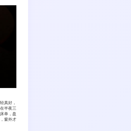
轻真好，
在半夜三
床单，盘
，窗外才