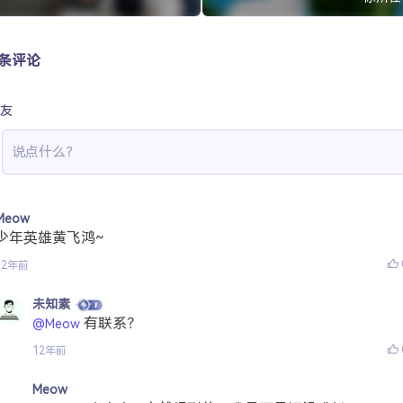
 条评论
友
Meow
少年英雄黄飞鸿~
12年前
未知素
有联系？
@Meow
12年前
Meow