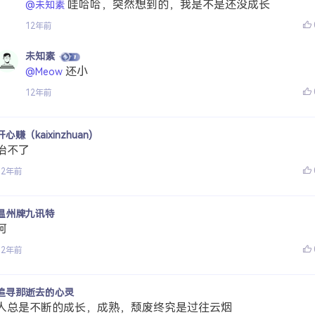
哇哈哈，突然想到的，我是不是还没成长
@未知素
12年前
未知素
还小
@Meow
12年前
开心赚（kaixinzhuan)
治不了
12年前
温州牌九讯特
呵
12年前
追寻那逝去的心灵
人总是不断的成长，成熟，颓废终究是过往云烟