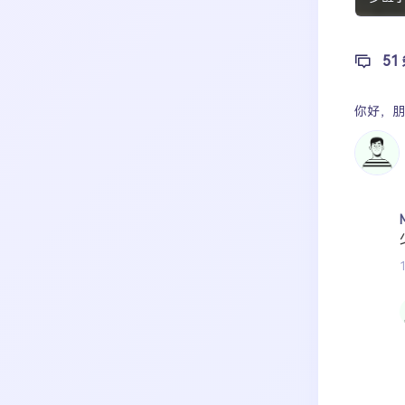
51
你好，
朋