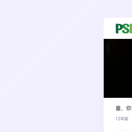
童，你
12年前