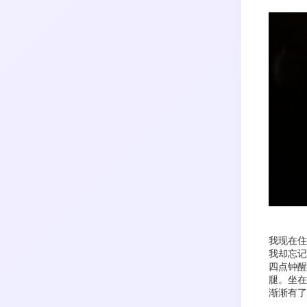
搜索
生活
音乐
微博
故事
杂志
热门分类
摄影
我现在住
我却忘记
四点钟醒
腿。坐在
渐渐有了