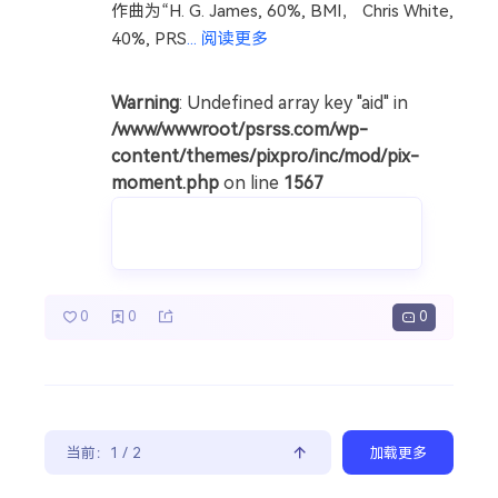
作曲为“H. G. James, 60%, BMI， Chris White,
40%, PRS
...
阅读更多
Warning
: Undefined array key "aid" in
/www/wwwroot/psrss.com/wp-
content/themes/pixpro/inc/mod/pix-
moment.php
on line
1567
0
0
0
当前：
1
/
2
加载更多