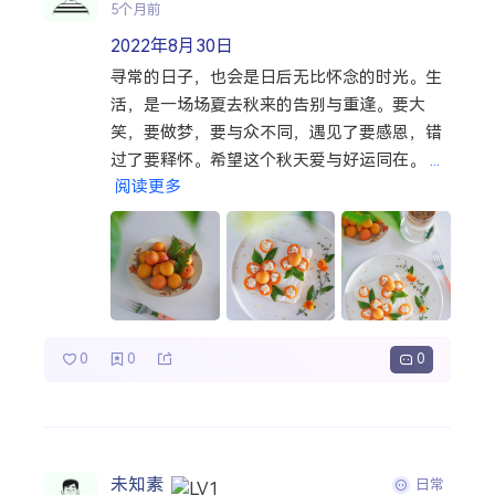
5个月前
搜索
2022年8月30日
寻常的日子，也会是日后无比怀念的时光。生
活，是一场场夏去秋来的告别与重逢。要大
热门分类
笑，要做梦，要与众不同，遇见了要感恩，错
过了要释怀。希望这个秋天爱与好运同在。
...
生活
音乐
微博
故事
杂志
阅读更多
摄影
0
0
0
未知素
日常