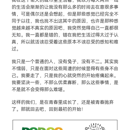
我在这个偌大的城市里生活着，我以为每天两点一线
热门分类
的生活会渐渐的让我没有那么多的时间去在意很多事
生活
音乐
微博
故事
杂志
情，可是偶尔还是会想起，但是那些感觉已经完全不
同于以往，我也找不出这其中的原因，也许是那种感
摄影
觉越来越不真实的原因吧，我突然觉得自己一直都很
无知。我一直都是错的，错在我把生活过得太过于认
真，所以就活该忍受着这些原本不该忍受的感知和难
过。
我只是一个普通的人，没有兔子，没有不二。其实我
不懦弱，只是在面对这些周遭的时候显得有些身不由
己。我要走了，只是我的心就突然的开始疼痛起来。
我要坚决一些，不那么优柔寡断，那么这些事情，是
不是就不会变得那么难堪。
这样的我们，是在青春里成长了，还是被青春抛弃
了。那就回去吧，回到最初的开始！