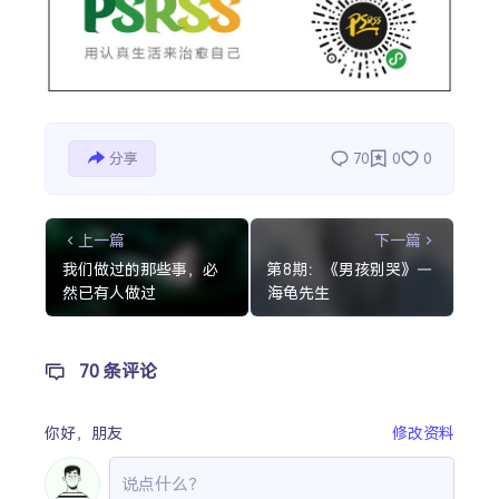
分享
70
0
0
上一篇
下一篇
我们做过的那些事，必
第8期：《男孩别哭》—
然已有人做过
海龟先生
70 条评论
你好，
朋友
修改资料