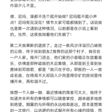
内容少儿不宜。
擦，尼玛，澡都不洗个就开始做? 尼玛能不能小声
点？尼玛有完没完？情节大家可能都猜到了。话说我
也是第一次遇到这种情况，以前都是在小说上看到
的。当然，这夜我陪着他们失眠了！
第二天我果断的退房了。走过一条风沙洋溢凹凸破败
的公路，终于找到朋友Z推荐的这那个村子，我住在
一户人家。推开门进去，他们家的小音箱正在放着音
乐，仿佛是那种盗版的天后集锦，从那英到王菲到张
惠妹到邓丽君，都是「我只在乎你」那般的一人一首
成名曲，在格局不大却因人少而显得空旷的房间里传
播开来，再和谐不过。
我想一个人静一静，最近情绪的落差可太大，我终于
知道并非所有的事情都可以随意掌控，越来越多地感
到绝望。期冀的与所得的永远相距甚远。原本是想策
划一次旅行，以逃避的形式躲开所有心绪的烦恼，然