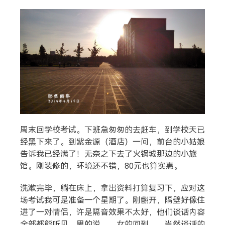
搜索
热门分类
周末回学校考试。下班急匆匆的去赶车，到学校天已
经黑下来了。到紫金源（酒店）一问，前台的小姑娘
生活
音乐
微博
故事
杂志
告诉我已经满了！无奈之下去了火锅城那边的小旅
摄影
馆。刚装修的，环境还不错，80元也算实惠。
洗漱完毕，躺在床上，拿出资料打算复习下，应对这
场考试我可是准备一个星期了。刚翻开，隔壁好像住
进了一对情侣，许是隔音效果不太好，他们谈话内容
全部都能听见。男的说……女的回到……当然谈话的