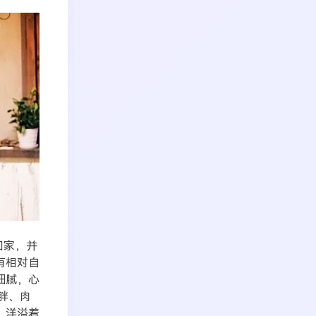
回家，并
有相对自
细腻，心
胖、肉
。洋溢着