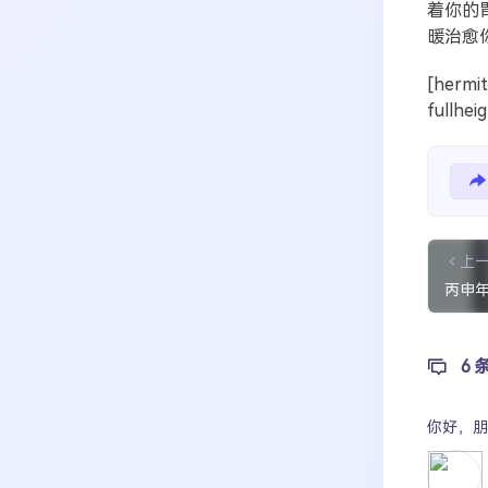
着你的
暖治愈
[hermit
fullhei
上
丙申
6 
你好，
朋