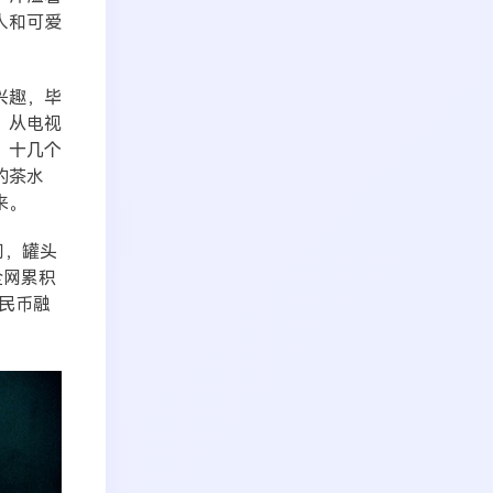
人和可爱
兴趣，毕
。从电视
。十几个
的茶水
来。
间，罐头
全网累积
人民币融