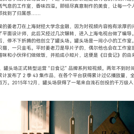
活气息的工作室，香味四溢。那倾尽真意制作的美食，让每一个
都找到了归属感……
候的姜老刀在上海财经大学念金融，因为对视频内容抱有浓厚的
了平面设计师，此后又经过几次辗转，进入上海电视台做了编导
后，停不下折腾的他创立了罐头场。罐头场是一间小小的工作室
只猫，一只金毛。平时姜老刀是导片子的，偶尔他也会在工作室
猫咪和小伙伴们做做饭，并拍成小短片，这便是《日食记》的由
4年，罐头场正式转型运营 “日食记” 品牌系列短视频。两年不到时
累计发布了 2 季 43 集作品，在各个平台获得累计过亿播放量，
百万。2015年12月，罐头场获得了一笔来自浅石创投的千万级