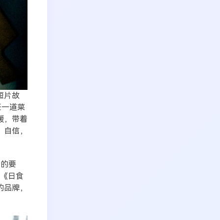
短片故
饪一道菜
暖，带着
、自信，
户的要
“《日食
的品牌，