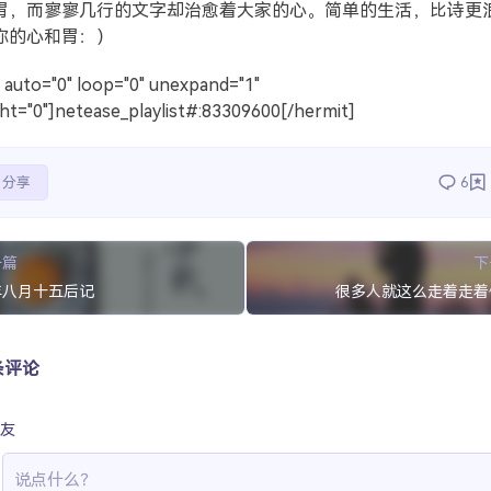
胃，而寥寥几行的文字却治愈着大家的心。简单的生活，比诗更
你的心和胃：）
 auto="0" loop="0" unexpand="1"
ght="0"]netease_playlist#:83309600[/hermit]
分享
6
一篇
下
年八月十五后记
很多人就这么走着走着
条评论
友