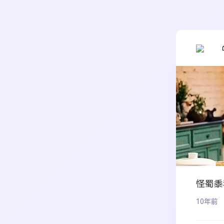
怪蜀黍
10年前