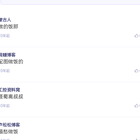
蒙古人
做的饭那
10年前
网赚博客
配图做饭的
10年前
工控资料窝
怪蜀离叔叔
10年前
卢松松博客
最愁做饭