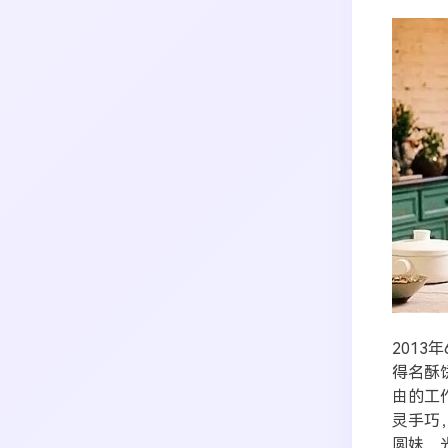
搜索
生活
音乐
微博
故事
杂志
热门分类
摄影
201
得名酥
由的工
灵手巧
圆妹、