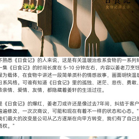
不熟悉《日食记》的人来说，这是有关温暖治愈系食物的一系列
一集《日食记》的时间长度在 5-10 分钟左右，内容以姜老刀烹
程为载体，在食物中讲述一段简单质朴的情感故事，画面明快温
日系风格。可谁有知道《日食记》里的孤独、迷茫、悲伤、勇敢
些亲情、爱情、友情，都隐藏着姜轩的生活过往。
是《日食记》的爆红，姜老刀或许还是像过去7年间，纠结于客
遍遍修改，一次次商议，可能和现在有着不一样的状态和心态。
我们最大的改变是公司从乙方逐渐在向甲方转变，我们有了自己
语权。”