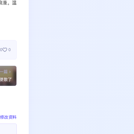
浪漫。温
0
0
一篇
便散了
修改资料