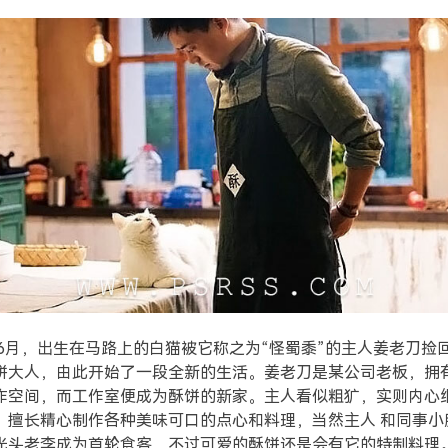
3年6月，出生在马路上的白猫被它称之为“怪蜀黍”的主人姜老刀捡
饼大人，由此开始了一段全新的生活。姜老刀是某公司老板，拥
作空间，而工作室便成为酥饼的新家。主人看似粗犷，实则内心
，擅长精心制作各种美味可口的点心和料理，当然主人 和同事小
光头老李成为首轮食客，不过可爱的酥饼还是会有它的特制料理