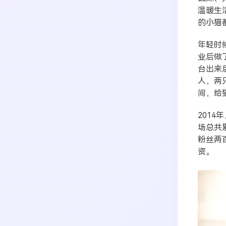
温暖生
的小猫
年轻时
业后做
台出来
人，两
间，给
201
场总共
粉丝两
资。