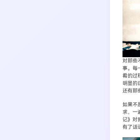
对那些
事。每
肴的过
明显的
还有那
如果不
求，一
记》对
有了话