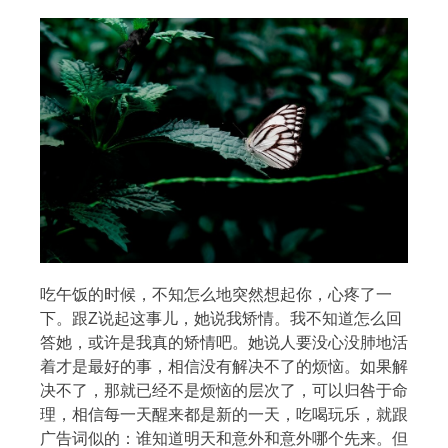
搜索
热门分类
吃午饭的时候，不知怎么地突然想起你，心疼了一
生活
音乐
微博
故事
杂志
下。跟Z说起这事儿，她说我矫情。我不知道怎么回
摄影
答她，或许是我真的矫情吧。她说人要没心没肺地活
着才是最好的事，相信没有解决不了的烦恼。如果解
决不了，那就已经不是烦恼的层次了，可以归咎于命
理，相信每一天醒来都是新的一天，吃喝玩乐，就跟
广告词似的：谁知道明天和意外和意外哪个先来。但