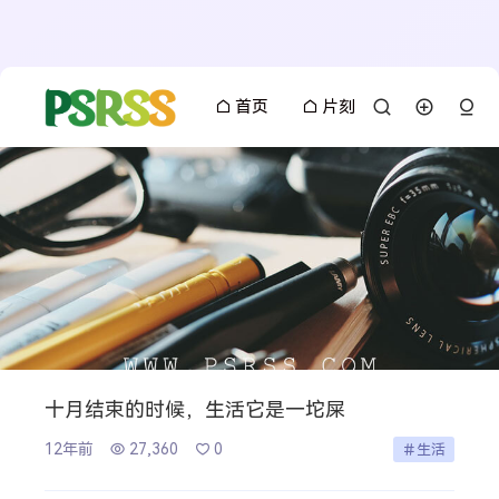
首页
片刻
十月结束的时候，生活它是一坨屎
12年前
27,360
0
生活