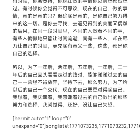
有时候，你会觉得，你现在做的事情你以前想都没想
过。有时候你会觉得不可思议，现在的自己，做的事
热门分类
情，真的是真的吗？但确实是真的，是你自己努力得
来的这一切。是你去寻找，去遇见得到的美丽又偶然
生活
音乐
微博
故事
杂志
的后果。在同一段时间里，不同的人做着不同的事，
摄影
有些人慵懒地只管让时间流逝，而有一些人，却在尽
力让自己的时间，更充实有意义一些。这些，都是你
自己的选择。
所以，为了一年后，两年后，五年后，十年后，二十
年后的自己回头看看走过的路时，能够谢谢过去的自
己——曾经不肯放弃，坚持下去，那么努力，为了给
以后的自己一个交代，现在的自己要更对得起自己。
我想着，我庆幸着，我感谢着过去的自己做出的那些
努力和选择，我就觉得，还好，没让自己失望。
[hermit auto="1" loop="0"
unexpand="0"]songlist#:1771073235,1771073232,177