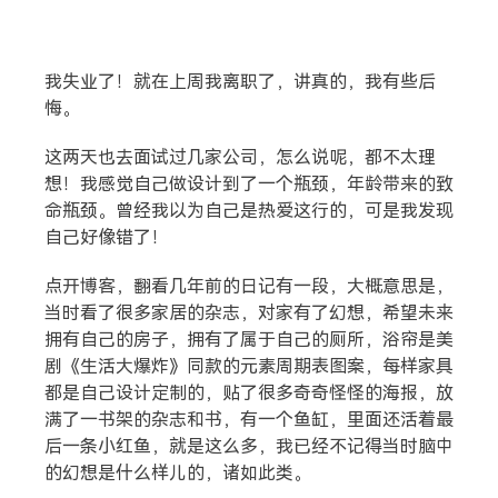
搜索
我失业了！就在上周我离职了，讲真的，我有些后
悔。
热门分类
这两天也去面试过几家公司，怎么说呢，都不太理
生活
音乐
微博
故事
杂志
想！我感觉自己做设计到了一个瓶颈，年龄带来的致
命瓶颈。曾经我以为自己是热爱这行的，可是我发现
摄影
自己好像错了！
点开博客，翻看几年前的日记有一段，大概意思是，
当时看了很多家居的杂志，对家有了幻想，希望未来
拥有自己的房子，拥有了属于自己的厕所，浴帘是美
剧《生活大爆炸》同款的元素周期表图案，每样家具
都是自己设计定制的，贴了很多奇奇怪怪的海报，放
满了一书架的杂志和书，有一个鱼缸，里面还活着最
后一条小红鱼，就是这么多，我已经不记得当时脑中
的幻想是什么样儿的，诸如此类。