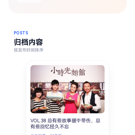
热门分类
生活
音乐
微博
故事
杂志
摄影
POSTS
归档内容
按发布时间排序
VOL.38 总有些故事暖中带伤，总
有些回忆经久不忘