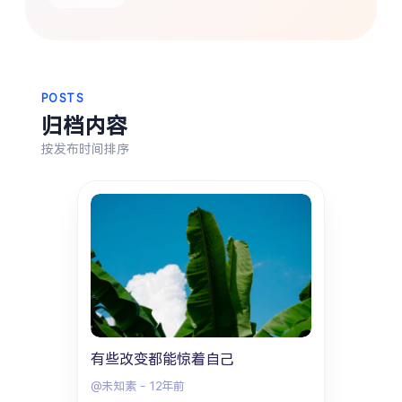
热门分类
生活
音乐
微博
故事
杂志
POSTS
摄影
归档内容
按发布时间排序
有些改变都能惊着自己
@未知素
-
12年前