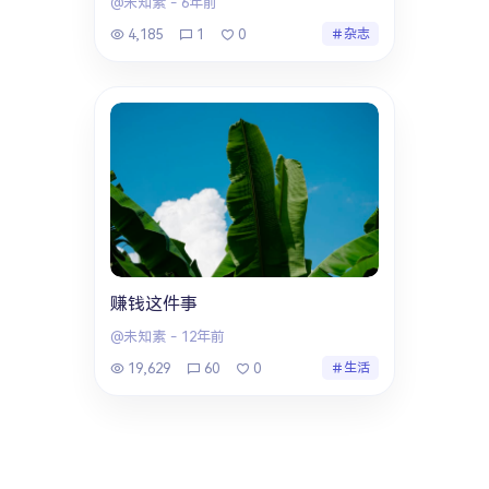
@未知素
-
6年前
4,185
1
0
杂志
赚钱这件事
@未知素
-
12年前
19,629
60
0
生活