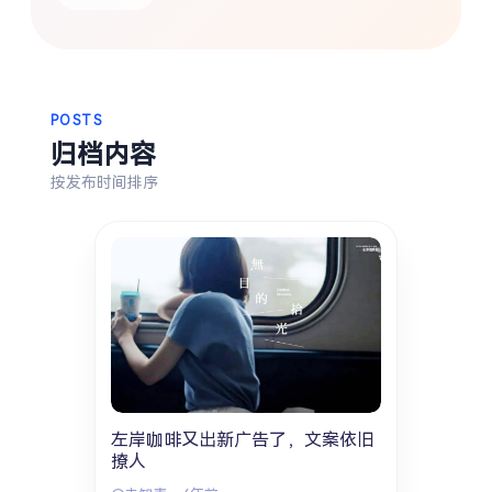
热门分类
生活
音乐
微博
故事
杂志
POSTS
摄影
归档内容
按发布时间排序
左岸咖啡又出新广告了，文案依旧
撩人