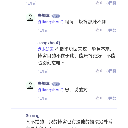
0
回复
12年前
未知素
呵呵，饭钱都赚不到
@JiangzhouQ
0
回复
12年前
JiangzhouQ
不指望赚回来哎，毕竟本来开
@未知素
博客目的不在于此，能赚钱更好，不能
也别刻意嘛～
0
回复
12年前
未知素
恩，说的对
@JiangzhouQ
0
回复
12年前
Suming
人不错的，我的博客也有挂他的链接另外博