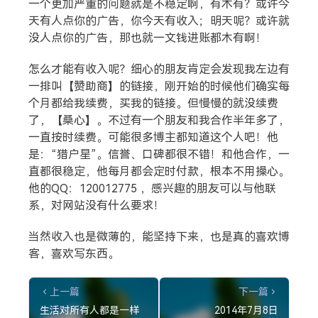
一个更加严重的问题就是不稳定啊，有木有？或许今
生活
音乐
微博
故事
杂志
天有人点你的广告，你今天有收入；明天呢？或许就
摄影
没人点你的广告，那也就一文钱进账都木有啊！
怎么才能有收入呢？细心的朋友肯定会发现我左边有
一排叫【赞助商】的链接，刚开始的时候他们确实每
个月都给我续费，买我的链接。但慢慢的就没续费
了，【桑心】。不过有一个朋友和我合作半年多了，
一直按时续费。可能很多博主都知道这个人吧！他
是：“猎户星”。信誉、口碑都很不错！和他合作，一
直都很稳定，他每月都会定时付款，根本不用操心。
他的QQ：120012775 ，感兴趣的朋友可以与他联
系，对网站没有什么要求！
当然收入也是微薄的，能坚持下来，也是真的喜欢博
客，喜欢写东西。
上一篇
下一篇
生活对所有人都是一样
2014年7月8日