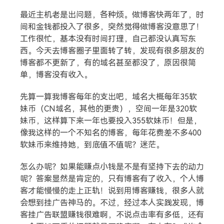
最近主机老是出问题，各种烦。做博客快两年了，时
间和金钱都投入了很多，突然觉得做博客没意思了！
工作很忙，基本没有时间打理，自己都没认真写东
西。今天去博客圈子里面转了转，发现有很多朋友的
博客都不更新了，有的域名甚至都没了，原因很简
单，博客没有收入。
先算一算我博客每年的支出吧，域名大概每年35软
妹币（CN域名，其他的更贵），空间一年是320软
妹币，这样算下来一年也要投入355软妹币！但是，
像我这样的一个不知名的博客，每年花费差不多400
软妹币来维持她，到底值不值呢？迷茫。
怎么办呢？如果能赚点小钱是不是有坚持下去的动力
搜索
呢？答案显然是肯定的，只有博客有了收入，个人博
客才能慢慢的走上正轨！说到用博客赚钱，很多人就
会想到挂广告神马的。不过，经过本人实践发现，博
热门分类
客挂广告联盟赚钱很难啊，不说点击率有多低，还有