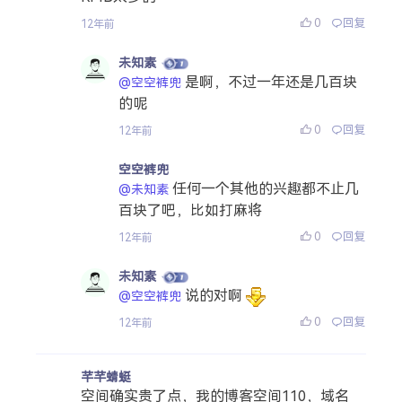
0
回复
12年前
未知素
是啊，不过一年还是几百块
@空空裤兜
的呢
0
回复
12年前
空空裤兜
任何一个其他的兴趣都不止几
@未知素
百块了吧，比如打麻将
0
回复
12年前
未知素
说的对啊
@空空裤兜
0
回复
12年前
芊芊蜻蜓
空间确实贵了点，我的博客空间110，域名