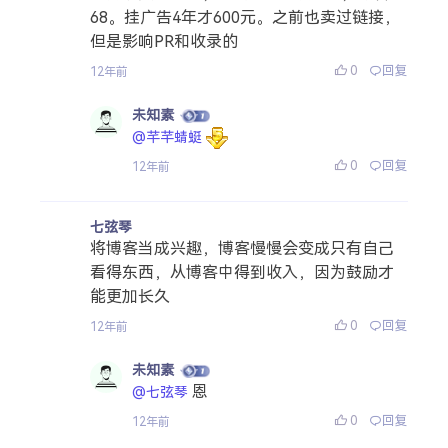
68。挂广告4年才600元。之前也卖过链接，
但是影响PR和收录的
0
回复
12年前
未知素
@芊芊蜻蜓
0
回复
12年前
七弦琴
将博客当成兴趣，博客慢慢会变成只有自己
看得东西，从博客中得到收入，因为鼓励才
能更加长久
0
回复
12年前
未知素
恩
@七弦琴
0
回复
12年前