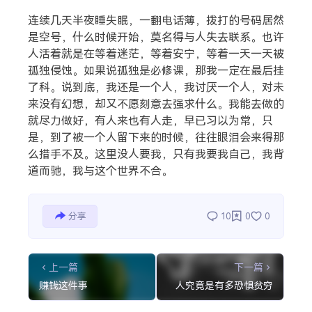
连续几天半夜睡失眠，一翻电话薄，拨打的号码居然
是空号，什么时候开始，莫名得与人失去联系。也许
搜索
人活着就是在等着迷茫，等着安宁，等着一天一天被
孤独侵蚀。如果说孤独是必修课，那我一定在最后挂
了科。说到底，我还是一个人，我讨厌一个人，对未
热门分类
来没有幻想，却又不愿刻意去强求什么。我能去做的
就尽力做好，有人来也有人走，早已习以为常，只
生活
音乐
微博
故事
杂志
是，到了被一个人留下来的时候，往往眼泪会来得那
么措手不及。这里没人要我，只有我要我自己，我背
摄影
道而驰，我与这个世界不合。
分享
10
0
0
上一篇
下一篇
赚钱这件事
人究竟是有多恐惧贫穷