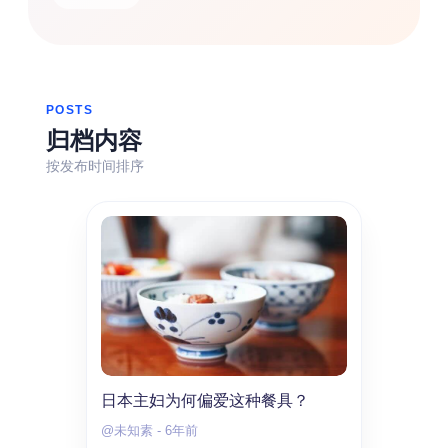
搜索
热门分类
POSTS
生活
音乐
微博
故事
杂志
归档内容
摄影
按发布时间排序
日本主妇为何偏爱这种餐具？
@未知素
-
6年前