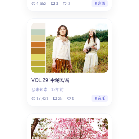
4,653
3
0
东西
VOL.29 冲绳民谣
@未知素
-
12年前
17,431
35
0
音乐