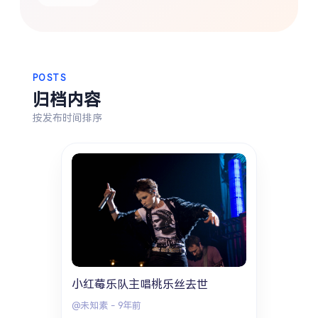
热门分类
生活
音乐
微博
故事
杂志
POSTS
摄影
归档内容
按发布时间排序
小红莓乐队主唱桃乐丝去世
@未知素
-
9年前