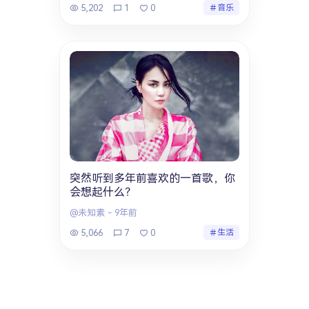
5,202
1
0
音乐
突然听到多年前喜欢的一首歌，你
会想起什么？
@未知素
-
9年前
5,066
7
0
生活