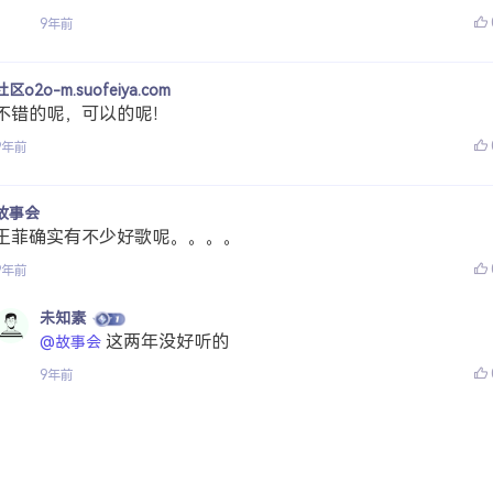
9年前
社区o2o-m.suofeiya.com
不错的呢，可以的呢！
9年前
故事会
王菲确实有不少好歌呢。。。。
9年前
未知素
这两年没好听的
@故事会
9年前