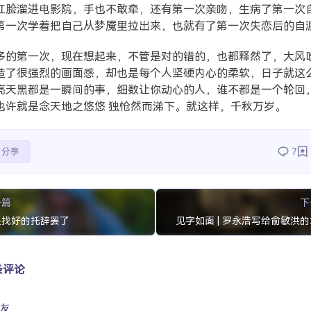
红脸溜进电影院，手也不敢牵，还有第一次亲吻，生病了第一次
第一次学着把自己从梦魇里拉出来，也就有了第一次失恋后的自
多的第一次，现在想起来，不管是对的错的，也都释然了，大风
造了很强烈的画面感，却也是每个人坚硬内心的柔软，日子就这
亮天黑都是一瞬间的事，细数让你动心的人，谁不都是一个轮回
也许就是念天地之悠悠 独怆然而涕下。就这样，千秋万岁。
分享
7
一篇
下
是找好的托辞罢了
见字如面 | 罗永浩写给俞敏洪
条评论
友