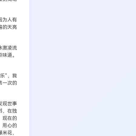
因为人有
遍的天亮
冰激凌流
点味道。
。
乐”，我
第一次的
发现世事
书，在独
，现在的
，用心的
爆米花，