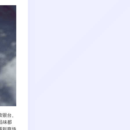
收银台，
品味都
碰到商场