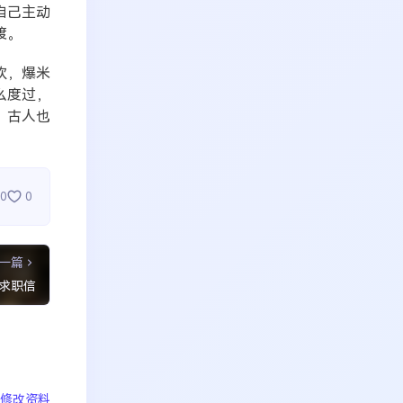
自己主动
渡。
吹，爆米
么度过，
，古人也
0
0
一篇
的求职信
修改资料