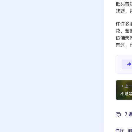
低头羞
吃药，
许许多
花，营
仿佛天
有过，
上
不过
7 
你好，
朋