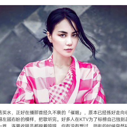
店买水，正好在播那首经久不衰的「催眠」，原本已经拣好走向
得左顾右盼的模样，把歌听完。好多人在KTV为了标榜自己独到
一首，连男收银员都跟着哼哼，你有没有想过，逛街的时候突然