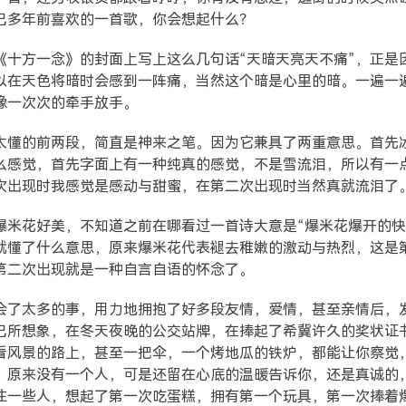
己多年前喜欢的一首歌，你会想起什么？
《十方一念》的封面上写上这么几句话“天暗天亮天不痛”，正是
以在天色将暗时会感到一阵痛，当然这个暗是心里的暗。一遍一
像一次次的牵手放手。
太懂的前两段，简直是神来之笔。因为它兼具了两重意思。首先
么感觉，首先字面上有一种纯真的感觉，不是雪流泪，所以有一
次出现时我感觉是感动与甜蜜，在第二次出现时当然真就流泪了
爆米花好美，不知道之前在哪看过一首诗大意是“爆米花爆开的快
就懂了什么意思，原来爆米花代表褪去稚嫩的激动与热烈，这是
第二次出现就是一种自言自语的怀念了。
会了太多的事，用力地拥抱了好多段友情，爱情，甚至亲情后，
己所想象，在冬天夜晚的公交站牌，在捧起了希冀许久的奖状证
看风景的路上，甚至一把伞，一个烤地瓜的铁炉，都能让你察觉
，原来没有一个人，可是还留在心底的温暖告诉你，还是真诚的
住一些人，想起了第一次吃蛋糕，拥有第一个玩具，第一次捧着