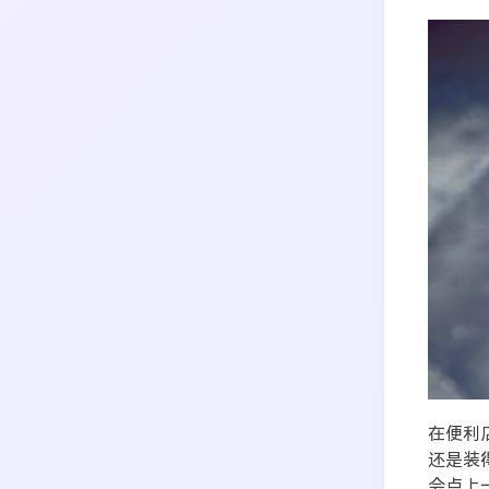
搜索
生活
音乐
微博
故事
杂志
热门分类
摄影
在便利
还是装
会点上