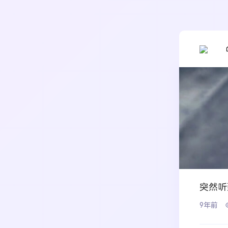
突然听
9年前