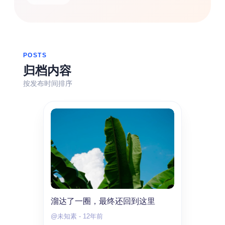
热门分类
生活
音乐
微博
故事
杂志
摄影
POSTS
归档内容
按发布时间排序
溜达了一圈，最终还回到这里
@未知素
-
12年前