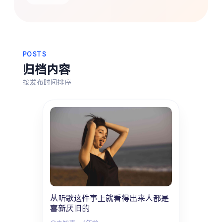
热门分类
生活
音乐
微博
故事
杂志
POSTS
摄影
归档内容
按发布时间排序
从听歌这件事上就看得出来人都是
喜新厌旧的