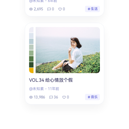
@未知素
-
6年前
2,695
0
0
生活
VOL.34 给心情放个假
@未知素
-
11年前
13,986
36
0
音乐