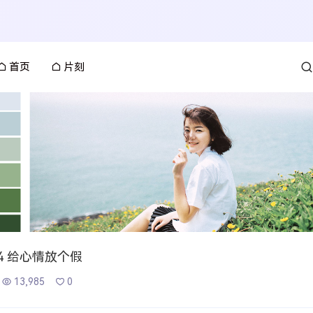
首页
片刻
34 给心情放个假
13,985
0