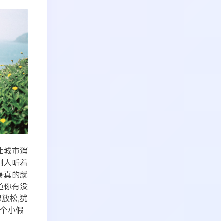
让城市消
别人听着
身真的就
道你有没
放松,犹
放个小假