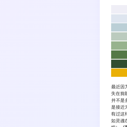
搜索
生活
音乐
微博
故事
杂志
热门分类
摄影
最近因
失在我
并不是
是接近
有过这
如灵魂