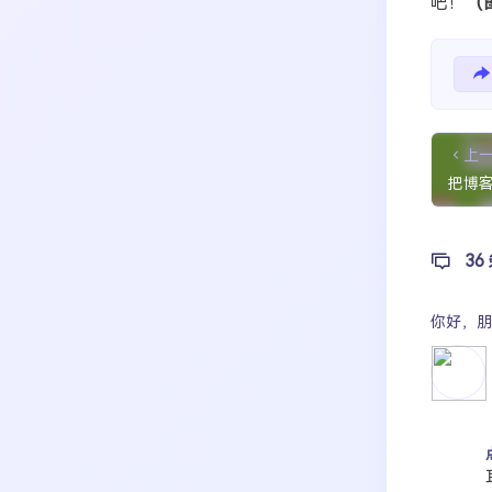
吧！
（
上
把博客
36
你好，
朋