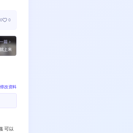
0
0
一篇
就上来
修改资料
强 可以