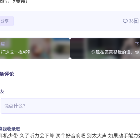
图片：9号青）
分享
36
一篇
下
打造成一枚APP
你现在愿意娶我的话，你
 条评论
友
点我收录您
耳机少带 久了听力会下降 买个好音响吧 别太大声 如果动手能力